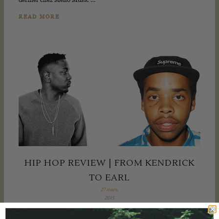
dernier chez Mello Music …
READ MORE
HIP HOP REVIEW | FROM KENDRICK
TO EARL
27 mars,
2015
Si vous suivez l'actualité Hip Hop, vous n'aurez pas manqué les