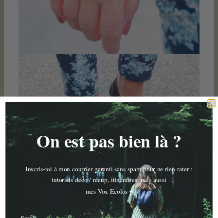
On est pas bien là ?
Inscris-toi à mon courrier garanti sans spam pour ne rien rater :
tutoriels déco / récup, itinéraires mais aussi
mes Vox Ecolos
♥