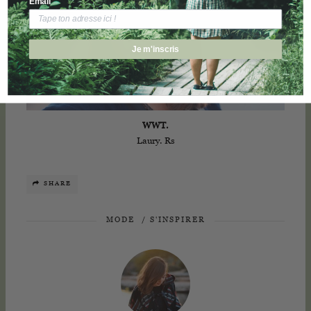
Email
Je m'inscris
WWT.
Laury. Rs
SHARE
MODE
/
S'INSPIRER